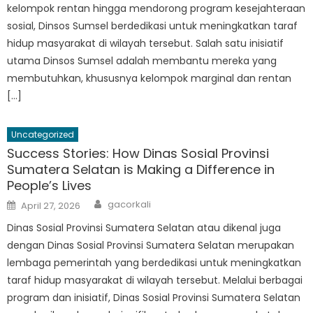
kelompok rentan hingga mendorong program kesejahteraan
sosial, Dinsos Sumsel berdedikasi untuk meningkatkan taraf
hidup masyarakat di wilayah tersebut. Salah satu inisiatif
utama Dinsos Sumsel adalah membantu mereka yang
membutuhkan, khususnya kelompok marginal dan rentan
[…]
Uncategorized
Success Stories: How Dinas Sosial Provinsi
Sumatera Selatan is Making a Difference in
People’s Lives
Author
Posted
gacorkali
April 27, 2026
on
Dinas Sosial Provinsi Sumatera Selatan atau dikenal juga
dengan Dinas Sosial Provinsi Sumatera Selatan merupakan
lembaga pemerintah yang berdedikasi untuk meningkatkan
taraf hidup masyarakat di wilayah tersebut. Melalui berbagai
program dan inisiatif, Dinas Sosial Provinsi Sumatera Selatan