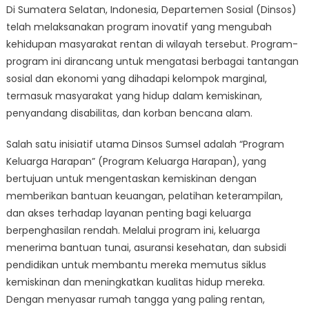
Di Sumatera Selatan, Indonesia, Departemen Sosial (Dinsos)
Dinsos
telah melaksanakan program inovatif yang mengubah
Sumsel
Mengubah
kehidupan masyarakat rentan di wilayah tersebut. Program-
Kehidupan
program ini dirancang untuk mengatasi berbagai tantangan
di
sosial dan ekonomi yang dihadapi kelompok marginal,
Sumatera
termasuk masyarakat yang hidup dalam kemiskinan,
Selatan
penyandang disabilitas, dan korban bencana alam.
Salah satu inisiatif utama Dinsos Sumsel adalah “Program
Keluarga Harapan” (Program Keluarga Harapan), yang
bertujuan untuk mengentaskan kemiskinan dengan
memberikan bantuan keuangan, pelatihan keterampilan,
dan akses terhadap layanan penting bagi keluarga
berpenghasilan rendah. Melalui program ini, keluarga
menerima bantuan tunai, asuransi kesehatan, dan subsidi
pendidikan untuk membantu mereka memutus siklus
kemiskinan dan meningkatkan kualitas hidup mereka.
Dengan menyasar rumah tangga yang paling rentan,