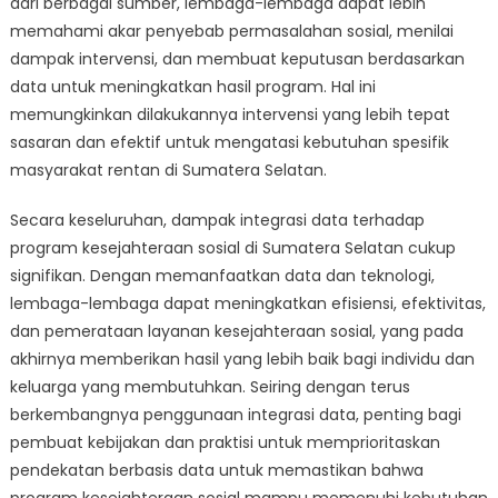
dari berbagai sumber, lembaga-lembaga dapat lebih
memahami akar penyebab permasalahan sosial, menilai
dampak intervensi, dan membuat keputusan berdasarkan
data untuk meningkatkan hasil program. Hal ini
memungkinkan dilakukannya intervensi yang lebih tepat
sasaran dan efektif untuk mengatasi kebutuhan spesifik
masyarakat rentan di Sumatera Selatan.
Secara keseluruhan, dampak integrasi data terhadap
program kesejahteraan sosial di Sumatera Selatan cukup
signifikan. Dengan memanfaatkan data dan teknologi,
lembaga-lembaga dapat meningkatkan efisiensi, efektivitas,
dan pemerataan layanan kesejahteraan sosial, yang pada
akhirnya memberikan hasil yang lebih baik bagi individu dan
keluarga yang membutuhkan. Seiring dengan terus
berkembangnya penggunaan integrasi data, penting bagi
pembuat kebijakan dan praktisi untuk memprioritaskan
pendekatan berbasis data untuk memastikan bahwa