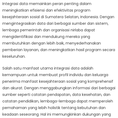
Integrasi data memainkan peran penting dalam
Data
meningkatkan efisiensi dan efektivitas program
Terhadap
Program
kesejahteraan sosial di Sumatera Selatan, Indonesia. Dengan
Kesejahteraan
mengintegrasikan data dari berbagai sumber dan sistem,
Sosial
lembaga pemerintah dan organisasi nirlaba dapat
di
mengidentifikasi dan mendukung mereka yang
Sumatera
membutuhkan dengan lebih baik, menyederhanakan
Selatan
pemberian layanan, dan meningkatkan hasil program secara
keseluruhan.
Salah satu manfaat utama integrasi data adalah
kemampuan untuk membuat profil individu dan keluarga
penerima manfaat kesejahteraan sosial yang komprehensif
dan akurat. Dengan menggabungkan informasi dari berbagai
sumber seperti catatan pendapatan, data kesehatan, dan
catatan pendidikan, lembaga-lembaga dapat memperoleh
pemahaman yang lebih holistik tentang kebutuhan dan
keadaan seseorang. Hal ini memungkinkan dukungan yang