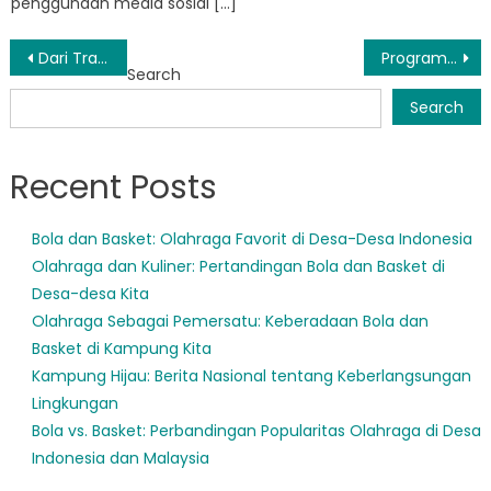
penggunaan media sosial […]
Post
Dari Tradisional ke Digital: Bangkitnya DTKS di Sumatera Selatan
Program Inovatif Dinsos Sumsel Mengubah Kehidupan di Sumatera Selatan
Search
navigation
Search
Recent Posts
Bola dan Basket: Olahraga Favorit di Desa-Desa Indonesia
Olahraga dan Kuliner: Pertandingan Bola dan Basket di
Desa-desa Kita
Olahraga Sebagai Pemersatu: Keberadaan Bola dan
Basket di Kampung Kita
Kampung Hijau: Berita Nasional tentang Keberlangsungan
Lingkungan
Bola vs. Basket: Perbandingan Popularitas Olahraga di Desa
Indonesia dan Malaysia