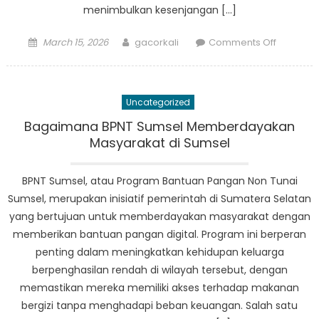
menimbulkan kesenjangan […]
Posted
Author
on
March 15, 2026
gacorkali
Comments Off
on
Mendobr
Hambata
DTKS
Uncategorized
Sumsel
Membuk
Bagaimana BPNT Sumsel Memberdayakan
Jalan
Masyarakat di Sumsel
Kemajua
Teknolog
BPNT Sumsel, atau Program Bantuan Pangan Non Tunai
Sumsel, merupakan inisiatif pemerintah di Sumatera Selatan
yang bertujuan untuk memberdayakan masyarakat dengan
memberikan bantuan pangan digital. Program ini berperan
penting dalam meningkatkan kehidupan keluarga
berpenghasilan rendah di wilayah tersebut, dengan
memastikan mereka memiliki akses terhadap makanan
bergizi tanpa menghadapi beban keuangan. Salah satu