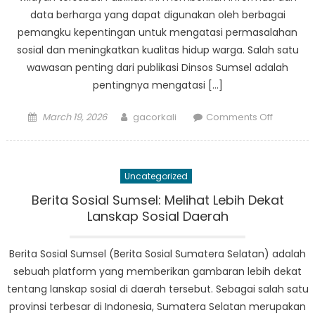
Ahli
data berharga yang dapat digunakan oleh berbagai
Lokal
pemangku kepentingan untuk mengatasi permasalahan
sosial dan meningkatkan kualitas hidup warga. Salah satu
wawasan penting dari publikasi Dinsos Sumsel adalah
pentingnya mengatasi […]
Posted
Author
on
March 19, 2026
gacorkali
Comments Off
on
Wawasa
Publikasi
Dinsos
Uncategorized
Sumsel
Bantu
Berita Sosial Sumsel: Melihat Lebih Dekat
Tingkatk
Lanskap Sosial Daerah
Kesejaht
Masyara
Berita Sosial Sumsel (Berita Sosial Sumatera Selatan) adalah
sebuah platform yang memberikan gambaran lebih dekat
tentang lanskap sosial di daerah tersebut. Sebagai salah satu
provinsi terbesar di Indonesia, Sumatera Selatan merupakan