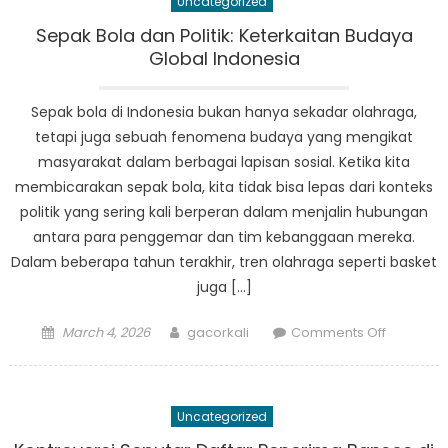
Uncategorized
di
Sumater
Sepak Bola dan Politik: Keterkaitan Budaya
Selatan:
Global Indonesia
Membuat
Perubah
Sepak bola di Indonesia bukan hanya sekadar olahraga,
dalam
tetapi juga sebuah fenomena budaya yang mengikat
Kehidup
masyarakat dalam berbagai lapisan sosial. Ketika kita
Masyarak
membicarakan sepak bola, kita tidak bisa lepas dari konteks
politik yang sering kali berperan dalam menjalin hubungan
antara para penggemar dan tim kebanggaan mereka.
Dalam beberapa tahun terakhir, tren olahraga seperti basket
juga […]
Posted
Author
on
March 4, 2026
gacorkali
Comments Off
on
Sepak
Bola
dan
Uncategorized
Politik:
Keterkait