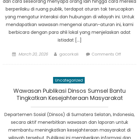
dari cara seseorang menyapa orang lain hingga cara mereka
berperilaku di ruang publik, terdapat aturan tak terucapkan
yang mengatur interaksi dan hubungan di wilayah ini. Untuk
mendapatkan wawasan mengenai aturan-aturan ini, kami
berbicara dengan para ahli lokal yang menjelaskan adat
istiadat […]
Posted
Author
on
March 20, 2026
gacorkali
Comments Off
on
Aturan
Perilaku
Sosial
Uncategorized
yang
Tak
Wawasan Publikasi Dinsos Sumsel Bantu
Terucap
Tingkatkan Kesejahteraan Masyarakat
di
Sumater
Departemen Sosial (Dinsos) di Sumatera Selatan, Indonesia,
Selatan:
secara aktif menerbitkan wawasan dan laporan untuk
Wawasa
membantu meningkatkan kesejahteraan masyarakat di
Para
wilayah tersebut. Publikasi ini memberikan informasi dan