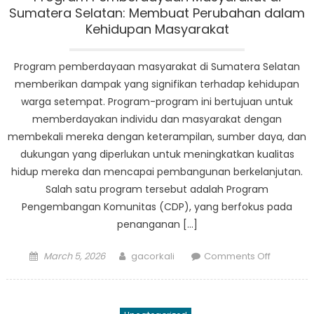
Transfor
Sumatera Selatan: Membuat Perubahan dalam
Kesejaht
Kehidupan Masyarakat
Masyarak
Program pemberdayaan masyarakat di Sumatera Selatan
memberikan dampak yang signifikan terhadap kehidupan
warga setempat. Program-program ini bertujuan untuk
memberdayakan individu dan masyarakat dengan
membekali mereka dengan keterampilan, sumber daya, dan
dukungan yang diperlukan untuk meningkatkan kualitas
hidup mereka dan mencapai pembangunan berkelanjutan.
Salah satu program tersebut adalah Program
Pengembangan Komunitas (CDP), yang berfokus pada
penanganan […]
Posted
Author
on
March 5, 2026
gacorkali
Comments Off
on
Program
Pemberd
Masyarak