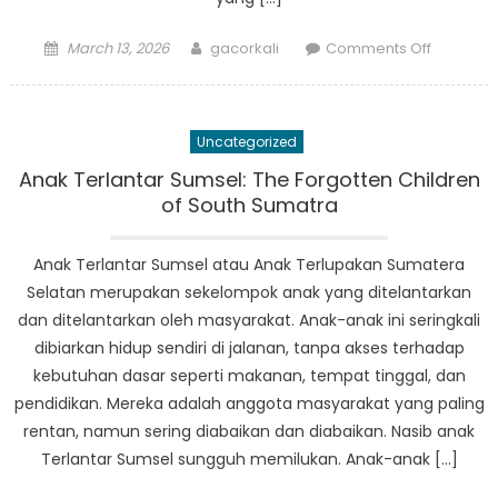
Posted
Author
on
March 13, 2026
gacorkali
Comments Off
on
Rasakan
Ketenan
PKH
Uncategorized
Sumsel:
Pelarian
Anak Terlantar Sumsel: The Forgotten Children
yang
of South Sumatra
Tenang
di
Anak Terlantar Sumsel atau Anak Terlupakan Sumatera
Sumater
Selatan merupakan sekelompok anak yang ditelantarkan
Selatan
dan ditelantarkan oleh masyarakat. Anak-anak ini seringkali
dibiarkan hidup sendiri di jalanan, tanpa akses terhadap
kebutuhan dasar seperti makanan, tempat tinggal, dan
pendidikan. Mereka adalah anggota masyarakat yang paling
rentan, namun sering diabaikan dan diabaikan. Nasib anak
Terlantar Sumsel sungguh memilukan. Anak-anak […]