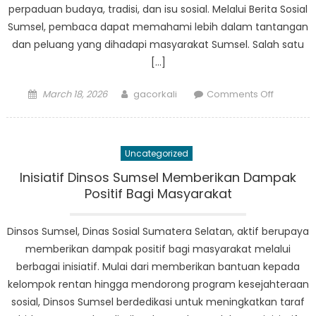
perpaduan budaya, tradisi, dan isu sosial. Melalui Berita Sosial
Sumsel, pembaca dapat memahami lebih dalam tantangan
dan peluang yang dihadapi masyarakat Sumsel. Salah satu
[…]
Posted
Author
on
March 18, 2026
gacorkali
Comments Off
on
Berita
Sosial
Sumsel:
Uncategorized
Melihat
Lebih
Inisiatif Dinsos Sumsel Memberikan Dampak
Dekat
Positif Bagi Masyarakat
Lanskap
Sosial
Dinsos Sumsel, Dinas Sosial Sumatera Selatan, aktif berupaya
Daerah
memberikan dampak positif bagi masyarakat melalui
berbagai inisiatif. Mulai dari memberikan bantuan kepada
kelompok rentan hingga mendorong program kesejahteraan
sosial, Dinsos Sumsel berdedikasi untuk meningkatkan taraf