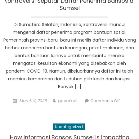
Kontroversi Seputar Daftar Penerima Bansos di
Budaya
Sumsel
Global
Indonesi
Di Sumatera Selatan, Indonesia, kontroversi muncul
mengenai daftar penerima program bantuan sosial.
Pemerintah provinsi baru-baru ini merilis daftar individu yang
berhak menerima bantuan keuangan, paket makanan, dan
bentuk bantuan lainnya untuk membantu mereka
mengatasi kesulitan ekonomi yang disebabkan oleh
pandemi COVID-19. Namun, dikeluarkannya daftar ini telah
memicu kemarahan dan tuduhan pilih kasih dan korupsi.
Banyak […]
Posted
Author
on
March 4, 2026
gacorkali
Comments Off
on
Kontrover
Seputar
Daftar
Uncategorized
Penerim
Bansos
How Informasi Bansos Sumsel is Impacting