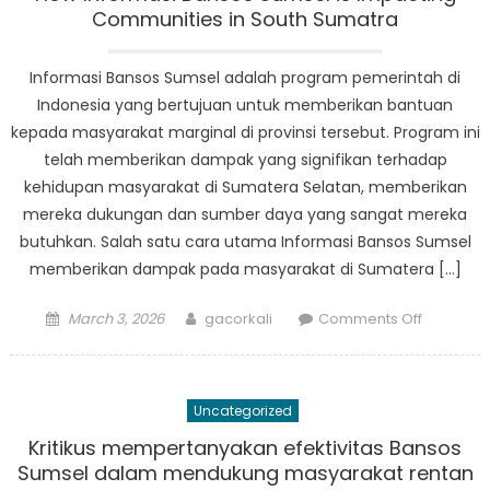
di
Communities in South Sumatra
Sumsel
Informasi Bansos Sumsel adalah program pemerintah di
Indonesia yang bertujuan untuk memberikan bantuan
kepada masyarakat marginal di provinsi tersebut. Program ini
telah memberikan dampak yang signifikan terhadap
kehidupan masyarakat di Sumatera Selatan, memberikan
mereka dukungan dan sumber daya yang sangat mereka
butuhkan. Salah satu cara utama Informasi Bansos Sumsel
memberikan dampak pada masyarakat di Sumatera […]
Posted
Author
on
March 3, 2026
gacorkali
Comments Off
on
How
Informasi
Bansos
Uncategorized
Sumsel
is
Kritikus mempertanyakan efektivitas Bansos
Impactin
Sumsel dalam mendukung masyarakat rentan