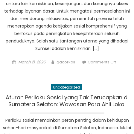
antara lain kemiskinan, kesenjangan, dan kurangnya akses
terhadap layanan dasar. Untuk mengatasi permasalahan ini
dan mendorong inklusivitas, pemerintah provinsi telah
menerapkan agenda kebijakan sosial komprehensif yang
berfokus pada peningkatan kesejahteraan seluruh
penduduknya. Salah satu tantangan utama yang dihadapi
Sumsel adalah kemiskinan. […]
Posted
Author
on
March 21, 2026
gacorkali
Comments Off
on
Agenda
Kebijaka
Sosial
Uncategorized
Sumsel:
Mengatas
Aturan Perilaku Sosial yang Tak Terucapkan di
Tantang
Sumatera Selatan: Wawasan Para Ahli Lokal
Utama
dan
Perilaku sosial memainkan peran penting dalam kehidupan
Mendoro
sehari-hari masyarakat di Sumatera Selatan, Indonesia. Mulai
Inklusivit