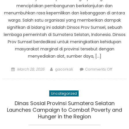
menciptakan pembangunan berkelanjutan dan
menumbuhkan rasa kepemilikan dan kebanggaan di antara
warga. Salah satu organisasi yang memberikan dampak
signifikan di bidang ini adalah Dinsos Prov Sumsel, sebuah
lembaga pemerintah di Sumatera Selatan, Indonesia. Dinsos
Prov Sumsel berdedikasi untuk meningkatkan kehidupan
masyarakat marginal di provinsi tersebut dengan
menyediakan alat, sumber daya, […]
Posted
Author
on
March 28, 2026
gacorkali
Comments Off
on
Pember
Masyarak
Bagaim
Uncategorized
Dinsos
Prov
Dinas Sosial Provinsi Sumatera Selatan
Sumsel
Launches Campaign to Combat Poverty and
Membua
Hunger in the Region
Perbeda