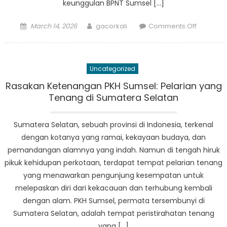
keunggulan BPNT Sumsel […]
Posted
Author
on
March 14, 2026
gacorkali
Comments Off
on
Bagaima
BPNT
Sumsel
Uncategorized
Member
Masyara
Rasakan Ketenangan PKH Sumsel: Pelarian yang
di
Tenang di Sumatera Selatan
Sumsel
Sumatera Selatan, sebuah provinsi di Indonesia, terkenal
dengan kotanya yang ramai, kekayaan budaya, dan
pemandangan alamnya yang indah. Namun di tengah hiruk
pikuk kehidupan perkotaan, terdapat tempat pelarian tenang
yang menawarkan pengunjung kesempatan untuk
melepaskan diri dari kekacauan dan terhubung kembali
dengan alam. PKH Sumsel, permata tersembunyi di
Sumatera Selatan, adalah tempat peristirahatan tenang
yang […]