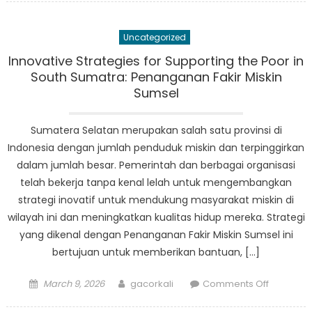
Inovatif
Bertujua
Uncategorized
untuk
Meningk
Innovative Strategies for Supporting the Poor in
Dukunga
South Sumatra: Penanganan Fakir Miskin
Disabilita
Sumsel
di
Sumsel
Sumatera Selatan merupakan salah satu provinsi di
Indonesia dengan jumlah penduduk miskin dan terpinggirkan
dalam jumlah besar. Pemerintah dan berbagai organisasi
telah bekerja tanpa kenal lelah untuk mengembangkan
strategi inovatif untuk mendukung masyarakat miskin di
wilayah ini dan meningkatkan kualitas hidup mereka. Strategi
yang dikenal dengan Penanganan Fakir Miskin Sumsel ini
bertujuan untuk memberikan bantuan, […]
Posted
Author
on
March 9, 2026
gacorkali
Comments Off
on
Innovativ