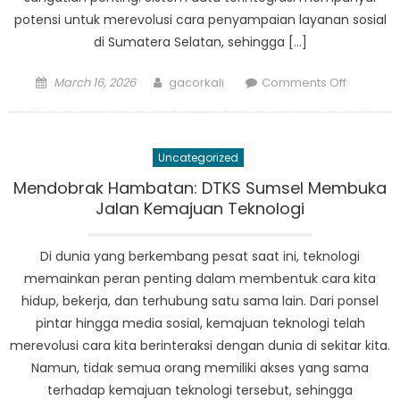
potensi untuk merevolusi cara penyampaian layanan sosial
di Sumatera Selatan, sehingga […]
Posted
Author
on
March 16, 2026
gacorkali
Comments Off
on
Peningka
Pelayan
Sosial
Uncategorized
Melalui
Data
Mendobrak Hambatan: DTKS Sumsel Membuka
Terintegr
Jalan Kemajuan Teknologi
di
Sumsel
Di dunia yang berkembang pesat saat ini, teknologi
memainkan peran penting dalam membentuk cara kita
hidup, bekerja, dan terhubung satu sama lain. Dari ponsel
pintar hingga media sosial, kemajuan teknologi telah
merevolusi cara kita berinteraksi dengan dunia di sekitar kita.
Namun, tidak semua orang memiliki akses yang sama
terhadap kemajuan teknologi tersebut, sehingga