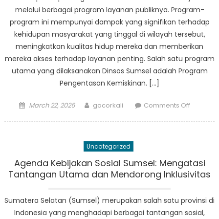
melalui berbagai program layanan publiknya. Program-
program ini mempunyai dampak yang signifikan terhadap
kehidupan masyarakat yang tinggal di wilayah tersebut,
meningkatkan kualitas hidup mereka dan memberikan
mereka akses terhadap layanan penting. Salah satu program
utama yang dilaksanakan Dinsos Sumsel adalah Program
Pengentasan Kemiskinan. […]
Posted
Author
on
March 22, 2026
gacorkali
Comments Off
on
Transfor
Masyarak
Dampak
Uncategorized
Program
Pelayan
Agenda Kebijakan Sosial Sumsel: Mengatasi
Publik
Tantangan Utama dan Mendorong Inklusivitas
Dinsos
Sumsel
Sumatera Selatan (Sumsel) merupakan salah satu provinsi di
Indonesia yang menghadapi berbagai tantangan sosial,