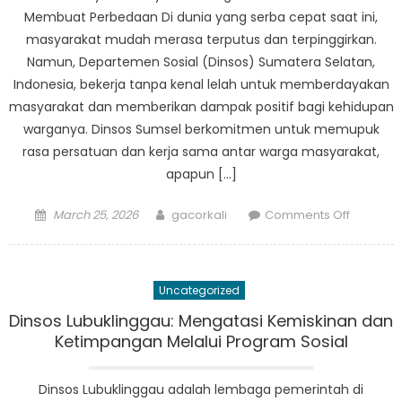
Membuat Perbedaan Di dunia yang serba cepat saat ini,
masyarakat mudah merasa terputus dan terpinggirkan.
Namun, Departemen Sosial (Dinsos) Sumatera Selatan,
Indonesia, bekerja tanpa kenal lelah untuk memberdayakan
masyarakat dan memberikan dampak positif bagi kehidupan
warganya. Dinsos Sumsel berkomitmen untuk memupuk
rasa persatuan dan kerja sama antar warga masyarakat,
apapun […]
Posted
Author
on
March 25, 2026
gacorkali
Comments Off
on
Pember
Masyarak
Bagaim
Uncategorized
Dinsos
Sumsel
Dinsos Lubuklinggau: Mengatasi Kemiskinan dan
Membua
Ketimpangan Melalui Program Sosial
Perbeda
Dinsos Lubuklinggau adalah lembaga pemerintah di