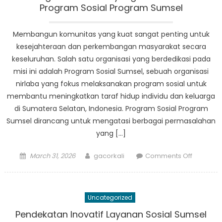
Program Sosial Program Sumsel
Membangun komunitas yang kuat sangat penting untuk
kesejahteraan dan perkembangan masyarakat secara
keseluruhan. Salah satu organisasi yang berdedikasi pada
misi ini adalah Program Sosial Sumsel, sebuah organisasi
nirlaba yang fokus melaksanakan program sosial untuk
membantu meningkatkan taraf hidup individu dan keluarga
di Sumatera Selatan, Indonesia. Program Sosial Program
Sumsel dirancang untuk mengatasi berbagai permasalahan
yang […]
Posted
Author
on
March 31, 2026
gacorkali
Comments Off
on
Memban
Komunit
yang
Uncategorized
Lebih
Kuat
Pendekatan Inovatif Layanan Sosial Sumsel