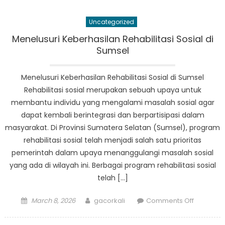
Strategie
for
Uncategorized
Supporti
the
Menelusuri Keberhasilan Rehabilitasi Sosial di
Poor
Sumsel
in
South
Menelusuri Keberhasilan Rehabilitasi Sosial di Sumsel
Sumatra:
Rehabilitasi sosial merupakan sebuah upaya untuk
Penanga
membantu individu yang mengalami masalah sosial agar
Fakir
dapat kembali berintegrasi dan berpartisipasi dalam
Miskin
masyarakat. Di Provinsi Sumatera Selatan (Sumsel), program
Sumsel
rehabilitasi sosial telah menjadi salah satu prioritas
pemerintah dalam upaya menanggulangi masalah sosial
yang ada di wilayah ini. Berbagai program rehabilitasi sosial
telah […]
Posted
Author
on
March 8, 2026
gacorkali
Comments Off
on
Menelusu
Keberhas