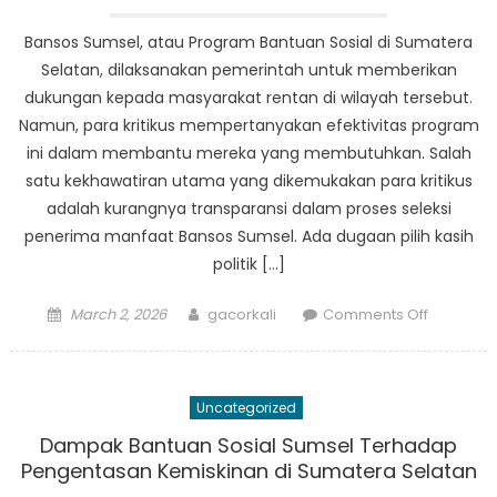
Communi
in
Bansos Sumsel, atau Program Bantuan Sosial di Sumatera
South
Selatan, dilaksanakan pemerintah untuk memberikan
Sumatra
dukungan kepada masyarakat rentan di wilayah tersebut.
Namun, para kritikus mempertanyakan efektivitas program
ini dalam membantu mereka yang membutuhkan. Salah
satu kekhawatiran utama yang dikemukakan para kritikus
adalah kurangnya transparansi dalam proses seleksi
penerima manfaat Bansos Sumsel. Ada dugaan pilih kasih
politik […]
Posted
Author
on
March 2, 2026
gacorkali
Comments Off
on
Kritikus
mempert
efektivita
Uncategorized
Bansos
Sumsel
Dampak Bantuan Sosial Sumsel Terhadap
dalam
Pengentasan Kemiskinan di Sumatera Selatan
menduku