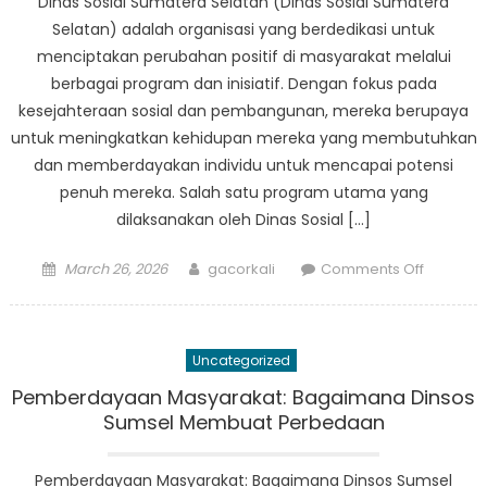
Dinas Sosial Sumatera Selatan (Dinas Sosial Sumatera
Combat
Selatan) adalah organisasi yang berdedikasi untuk
Poverty
menciptakan perubahan positif di masyarakat melalui
and
berbagai program dan inisiatif. Dengan fokus pada
Hunger
kesejahteraan sosial dan pembangunan, mereka berupaya
in
untuk meningkatkan kehidupan mereka yang membutuhkan
the
Region
dan memberdayakan individu untuk mencapai potensi
penuh mereka. Salah satu program utama yang
dilaksanakan oleh Dinas Sosial […]
Posted
Author
on
March 26, 2026
gacorkali
Comments Off
on
Creating
Positive
Change:
Uncategorized
Dinas
Sosial
Pemberdayaan Masyarakat: Bagaimana Dinsos
Sumater
Sumsel Membuat Perbedaan
Selatan’
Program
Pemberdayaan Masyarakat: Bagaimana Dinsos Sumsel