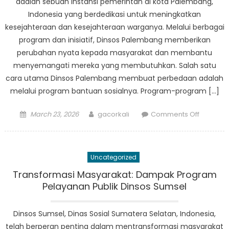
adalah sebuah instansi pemerintah di kota Palembang,
Indonesia yang berdedikasi untuk meningkatkan
kesejahteraan dan kesejahteraan warganya. Melalui berbagai
program dan inisiatif, Dinsos Palembang memberikan
perubahan nyata kepada masyarakat dan membantu
menyemangati mereka yang membutuhkan. Salah satu
cara utama Dinsos Palembang membuat perbedaan adalah
melalui program bantuan sosialnya. Program-program […]
Posted
Author
on
March 23, 2026
gacorkali
Comments Off
on
Inside
Look:
Bagaim
Uncategorized
Dinsos
Palemb
Transformasi Masyarakat: Dampak Program
Membua
Pelayanan Publik Dinsos Sumsel
Perubah
di
Dinsos Sumsel, Dinas Sosial Sumatera Selatan, Indonesia,
Masyara
telah berperan penting dalam mentransformasi masyarakat