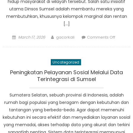
hidup masyarakat di wilayah tersebut. Salah satu inisiatif
utama Dinsos Sumsel adalah membantu mereka yang
membutuhkan, khususnya kelompok marginal dan rentan
[…]
Posted
Author
on
March 17, 2026
gacorkali
Comments Off
on
Inisiatif
Dinsos
Sumsel
Uncategorized
Memberi
Dampak
Peningkatan Pelayanan Sosial Melalui Data
Positif
Terintegrasi di Sumsel
Bagi
Masyara
Sumatera Selatan, sebuah provinsi di Indonesia, adalah
rumah bagi populasi yang beragam dengan kebutuhan dan
tantangan yang berbeda-beda. Agar dapat memenuhi
kebutuhan ini secara efektif dan menyediakan layanan sosial
yang memadai, akses terhadap data yang akurat dan terkini
sangatlah penting. Sistem data terintegrasi mempunyai