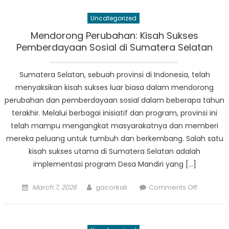
Rehabilita
Uncategorized
Sosial
di
Mendorong Perubahan: Kisah Sukses
Sumsel
Pemberdayaan Sosial di Sumatera Selatan
Sumatera Selatan, sebuah provinsi di Indonesia, telah
menyaksikan kisah sukses luar biasa dalam mendorong
perubahan dan pemberdayaan sosial dalam beberapa tahun
terakhir. Melalui berbagai inisiatif dan program, provinsi ini
telah mampu mengangkat masyarakatnya dan memberi
mereka peluang untuk tumbuh dan berkembang. Salah satu
kisah sukses utama di Sumatera Selatan adalah
implementasi program Desa Mandiri yang […]
Posted
Author
on
March 7, 2026
gacorkali
Comments Off
on
Mendoro
Perubaha
Kisah