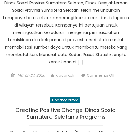
Dinas Sosial Provinsi Sumatera Selatan, Dinas Kesejahteraan
Sosial Provinsi Sumatera Selatan, telah meluncurkan
kampanye baru untuk memerangi kemiskinan dan kelaparan
di wilayah tersebut. Kampanye ini bertujuan untuk
meningkatkan kesadaran mengenai permasalahan
kemiskinan dan kelaparan di provinsi tersebut dan untuk
memobilisasi sumber daya untuk membantu mereka yang
membutuhkan. Menurut data Badan Pusat Statistik, angka
kemiskinan di […]
Posted
Author
on
March 27, 2026
gacorkali
Comments Off
on
Dinas
Sosial
Provinsi
Uncategorized
Sumater
Selatan
Creating Positive Change: Dinas Sosial
Launche
Sumatera Selatan’s Programs
Campai
to