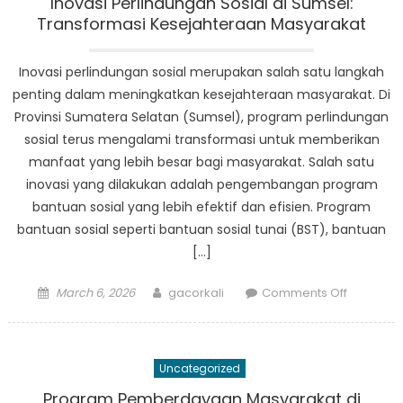
Inovasi Perlindungan Sosial di Sumsel:
Menggali
Transformasi Kesejahteraan Masyarakat
Budaya
Makanan
Inovasi perlindungan sosial merupakan salah satu langkah
di
penting dalam meningkatkan kesejahteraan masyarakat. Di
Kampun
Provinsi Sumatera Selatan (Sumsel), program perlindungan
sosial terus mengalami transformasi untuk memberikan
manfaat yang lebih besar bagi masyarakat. Salah satu
inovasi yang dilakukan adalah pengembangan program
bantuan sosial yang lebih efektif dan efisien. Program
bantuan sosial seperti bantuan sosial tunai (BST), bantuan
[…]
Posted
Author
on
March 6, 2026
gacorkali
Comments Off
on
Inovasi
Perlindu
Sosial
Uncategorized
di
Sumsel:
Program Pemberdayaan Masyarakat di