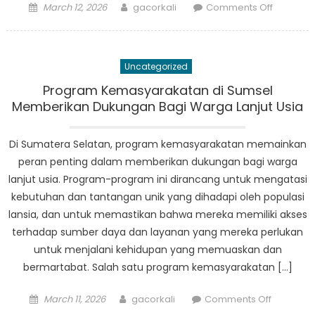
Posted
Author
on
March 12, 2026
gacorkali
Comments Off
on
Anak
Terlantar
Sumsel:
Uncategorized
The
Forgotte
Program Kemasyarakatan di Sumsel
Children
Memberikan Dukungan Bagi Warga Lanjut Usia
of
South
Di Sumatera Selatan, program kemasyarakatan memainkan
Sumatra
peran penting dalam memberikan dukungan bagi warga
lanjut usia. Program-program ini dirancang untuk mengatasi
kebutuhan dan tantangan unik yang dihadapi oleh populasi
lansia, dan untuk memastikan bahwa mereka memiliki akses
terhadap sumber daya dan layanan yang mereka perlukan
untuk menjalani kehidupan yang memuaskan dan
bermartabat. Salah satu program kemasyarakatan […]
Posted
Author
on
March 11, 2026
gacorkali
Comments Off
on
Program