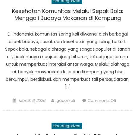
Uncategorized
Sukses
Pemberd
Kesehatan Komunitas Melalui Sepak Bola:
Sosial
Menggali Budaya Makanan di Kampung
di
Sumater
Di Indonesia, komunitas sering kali diwarnai oleh berbagai
Selatan
aspek budaya, sosial, dan kesehatan yang saling terkait.
Sepak bola, sebagai olahraga yang sangat populer di tanah
air, tidak hanya menjadi ajang hiburan, tetapi juga sarana
untuk memperkuat interaksi antar warga. Melalui olahraga
ini, banyak masyarakat desa dan kampung yang bisa
berkumpul, berdiskusi, dan memperkuat tali persaudaraan.
[…]
Posted
Author
on
March 6, 2026
gacorkali
Comments Off
on
Kesehat
Komunita
Melalui
Uncategorized
Sepak
Bola: