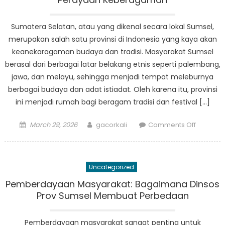
Menduk
Kelompo
Sumatera Selatan, atau yang dikenal secara lokal Sumsel,
Rentan
merupakan salah satu provinsi di Indonesia yang kaya akan
keanekaragaman budaya dan tradisi. Masyarakat Sumsel
berasal dari berbagai latar belakang etnis seperti palembang,
jawa, dan melayu, sehingga menjadi tempat meleburnya
berbagai budaya dan adat istiadat. Oleh karena itu, provinsi
ini menjadi rumah bagi beragam tradisi dan festival […]
Posted
Author
on
March 29, 2026
gacorkali
Comments Off
on
Tradisi
dan
Festival
Uncategorized
Keunika
Sosial
Pemberdayaan Masyarakat: Bagaimana Dinsos
Sumsel:
Prov Sumsel Membuat Perbedaan
Perayaa
Kebera
Pemberdayaan masyarakat sangat penting untuk