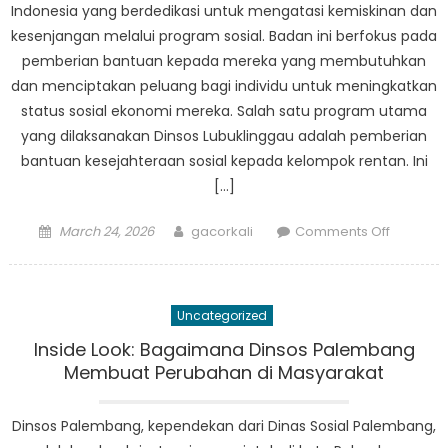
Indonesia yang berdedikasi untuk mengatasi kemiskinan dan
kesenjangan melalui program sosial. Badan ini berfokus pada
pemberian bantuan kepada mereka yang membutuhkan
dan menciptakan peluang bagi individu untuk meningkatkan
status sosial ekonomi mereka. Salah satu program utama
yang dilaksanakan Dinsos Lubuklinggau adalah pemberian
bantuan kesejahteraan sosial kepada kelompok rentan. Ini
[…]
Posted
Author
on
March 24, 2026
gacorkali
Comments Off
on
Dinsos
Lubuklin
Mengata
Uncategorized
Kemiski
dan
Inside Look: Bagaimana Dinsos Palembang
Ketimpa
Membuat Perubahan di Masyarakat
Melalui
Program
Dinsos Palembang, kependekan dari Dinas Sosial Palembang,
Sosial