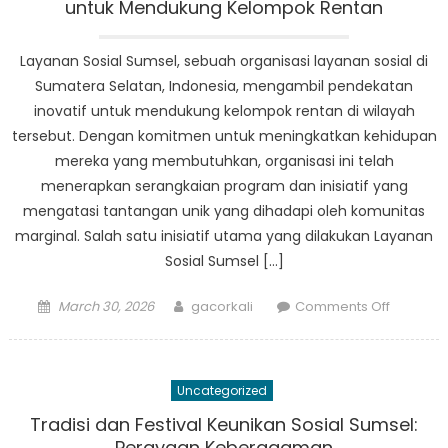
Melalui
untuk Mendukung Kelompok Rentan
Program
Sosial
Layanan Sosial Sumsel, sebuah organisasi layanan sosial di
Program
Sumatera Selatan, Indonesia, mengambil pendekatan
Sumsel
inovatif untuk mendukung kelompok rentan di wilayah
tersebut. Dengan komitmen untuk meningkatkan kehidupan
mereka yang membutuhkan, organisasi ini telah
menerapkan serangkaian program dan inisiatif yang
mengatasi tantangan unik yang dihadapi oleh komunitas
marginal. Salah satu inisiatif utama yang dilakukan Layanan
Sosial Sumsel […]
Posted
Author
on
March 30, 2026
gacorkali
Comments Off
on
Pendeka
Inovatif
Layanan
Uncategorized
Sosial
Sumsel
Tradisi dan Festival Keunikan Sosial Sumsel:
untuk
Perayaan Keberagaman