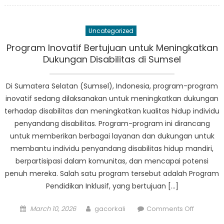
Kemasya
di
Uncategorized
Sumsel
Memberi
Program Inovatif Bertujuan untuk Meningkatkan
Dukunga
Dukungan Disabilitas di Sumsel
Bagi
Warga
Di Sumatera Selatan (Sumsel), Indonesia, program-program
Lanjut
inovatif sedang dilaksanakan untuk meningkatkan dukungan
Usia
terhadap disabilitas dan meningkatkan kualitas hidup individu
penyandang disabilitas. Program-program ini dirancang
untuk memberikan berbagai layanan dan dukungan untuk
membantu individu penyandang disabilitas hidup mandiri,
berpartisipasi dalam komunitas, dan mencapai potensi
penuh mereka. Salah satu program tersebut adalah Program
Pendidikan Inklusif, yang bertujuan […]
Posted
Author
on
March 10, 2026
gacorkali
Comments Off
on
Program