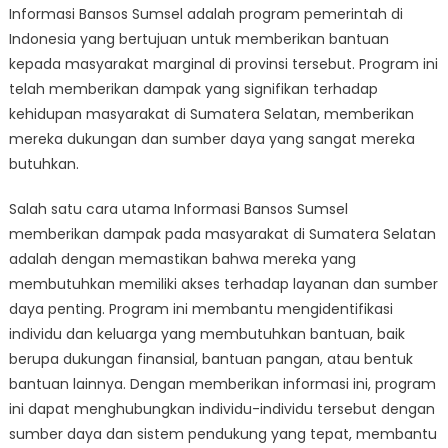
Informasi Bansos Sumsel adalah program pemerintah di
Bansos
Indonesia yang bertujuan untuk memberikan bantuan
Sumsel
is
kepada masyarakat marginal di provinsi tersebut. Program ini
Impacting
telah memberikan dampak yang signifikan terhadap
Communities
kehidupan masyarakat di Sumatera Selatan, memberikan
in
mereka dukungan dan sumber daya yang sangat mereka
South
butuhkan.
Sumatra
Salah satu cara utama Informasi Bansos Sumsel
memberikan dampak pada masyarakat di Sumatera Selatan
adalah dengan memastikan bahwa mereka yang
membutuhkan memiliki akses terhadap layanan dan sumber
daya penting. Program ini membantu mengidentifikasi
individu dan keluarga yang membutuhkan bantuan, baik
berupa dukungan finansial, bantuan pangan, atau bentuk
bantuan lainnya. Dengan memberikan informasi ini, program
ini dapat menghubungkan individu-individu tersebut dengan
sumber daya dan sistem pendukung yang tepat, membantu