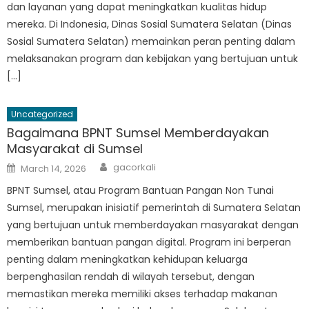
dan layanan yang dapat meningkatkan kualitas hidup
mereka. Di Indonesia, Dinas Sosial Sumatera Selatan (Dinas
Sosial Sumatera Selatan) memainkan peran penting dalam
melaksanakan program dan kebijakan yang bertujuan untuk
[…]
Uncategorized
Bagaimana BPNT Sumsel Memberdayakan
Masyarakat di Sumsel
Author
Posted
gacorkali
March 14, 2026
on
BPNT Sumsel, atau Program Bantuan Pangan Non Tunai
Sumsel, merupakan inisiatif pemerintah di Sumatera Selatan
yang bertujuan untuk memberdayakan masyarakat dengan
memberikan bantuan pangan digital. Program ini berperan
penting dalam meningkatkan kehidupan keluarga
berpenghasilan rendah di wilayah tersebut, dengan
memastikan mereka memiliki akses terhadap makanan