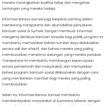
mereka meningkatkan kualitas hidup dan mengatasi
tantangan yang mereka hadapi.
Informasi Bansos Sumsel juga berperan penting dalam
mendorong transparansi dan akuntabilitas penyaluran
bantuan sosial di Sumsel. Dengan membuat informasi
mengenai distribusi bantuan tersedia bagi publik, program ini
membantu memastikan bahwa sumber daya dialokasikan
secara adil dan efektif, dan bahwa mereka yang paling
membutuhkan menerima dukungan yang mereka perlukan.
Transparansi ini membantu membangun kepercayaan
antara pemerintah dan masyarakat, dan memastikan
bahwa program bantuan sosial dilaksanakan dengan cara
yang memberikan manfaat bagi mereka yang paling
membutuhkan.
Selain itu, Informasi Bansos Sumsel membantu
memberdayakan masyarakat di Sumatera Selatan dengan