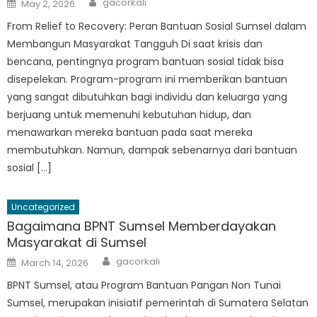
Posted
gacorkali
May 2, 2026
on
From Relief to Recovery: Peran Bantuan Sosial Sumsel dalam
Membangun Masyarakat Tangguh Di saat krisis dan
bencana, pentingnya program bantuan sosial tidak bisa
disepelekan. Program-program ini memberikan bantuan
yang sangat dibutuhkan bagi individu dan keluarga yang
berjuang untuk memenuhi kebutuhan hidup, dan
menawarkan mereka bantuan pada saat mereka
membutuhkan. Namun, dampak sebenarnya dari bantuan
sosial […]
Uncategorized
Bagaimana BPNT Sumsel Memberdayakan
Masyarakat di Sumsel
Author
Posted
gacorkali
March 14, 2026
on
BPNT Sumsel, atau Program Bantuan Pangan Non Tunai
Sumsel, merupakan inisiatif pemerintah di Sumatera Selatan