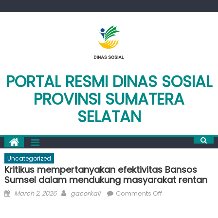
Skip
to
content
PORTAL RESMI DINAS SOSIAL
PROVINSI SUMATERA
SELATAN
Uncategorized
Kritikus mempertanyakan efektivitas Bansos
Sumsel dalam mendukung masyarakat rentan
Posted
Author
on
March 2, 2026
gacorkali
Comments Off
on
Kritikus
mempertanyaka