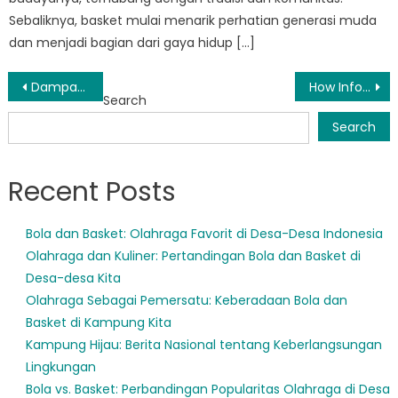
Sebaliknya, basket mulai menarik perhatian generasi muda
dan menjadi bagian dari gaya hidup […]
Post
Dampak Bantuan Sosial Sumsel Terhadap Pengentasan Kemiskinan di Sumatera Selatan
How Informasi Bansos Sumsel is Impacting Communities in South Sumatra
Search
navigation
Search
Recent Posts
Bola dan Basket: Olahraga Favorit di Desa-Desa Indonesia
Olahraga dan Kuliner: Pertandingan Bola dan Basket di
Desa-desa Kita
Olahraga Sebagai Pemersatu: Keberadaan Bola dan
Basket di Kampung Kita
Kampung Hijau: Berita Nasional tentang Keberlangsungan
Lingkungan
Bola vs. Basket: Perbandingan Popularitas Olahraga di Desa