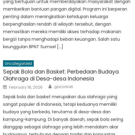
yang bertujuan untuk memberdayakan masyarakat dengan
memberikan bantuan pangan digital. Program ini berperan
penting dalam meningkatkan kehidupan keluarga
berpenghasilan rendah di wilayah tersebut, dengan
memastikan mereka memiliki akses terhadap makanan
bergizi tanpa menghadapi beban keuangan. Salah satu
keunggulan BPNT Sumsel […]
Uncategorized
Sepak Bola dan Basket: Perbedaan Budaya
Olahraga di Desa-desa Indonesia
Author
Posted
gacorkali
February 18, 2026
on
Sepak bola dan basket merupakan dua olahraga yang
sangat populer di Indonesia, tetapi keduanya memiliki
budaya yang berbeda, terutama di desa-desa dan
kampung-kampung. Di banyak daerah, sepak bola sering
dianggap sebagai olahraga yang lebih mendalam akar
budayanya, terhubung dengan tradisi dan komunitas.