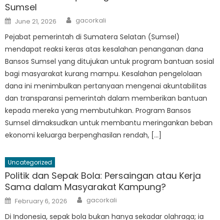
Sumsel
Author
Posted
gacorkali
June 21, 2026
on
Pejabat pemerintah di Sumatera Selatan (Sumsel)
mendapat reaksi keras atas kesalahan penanganan dana
Bansos Sumsel yang ditujukan untuk program bantuan sosial
bagi masyarakat kurang mampu. Kesalahan pengelolaan
dana ini menimbulkan pertanyaan mengenai akuntabilitas
dan transparansi pemerintah dalam memberikan bantuan
kepada mereka yang membutuhkan. Program Bansos
Sumsel dimaksudkan untuk membantu meringankan beban
ekonomi keluarga berpenghasilan rendah, […]
Uncategorized
Politik dan Sepak Bola: Persaingan atau Kerja
Sama dalam Masyarakat Kampung?
Author
Posted
gacorkali
February 6, 2026
on
Di Indonesia, sepak bola bukan hanya sekadar olahraga; ia