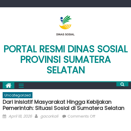
Skip
to
content
PORTAL RESMI DINAS SOSIAL
PROVINSI SUMATERA
SELATAN
Uncategorized
Dari Inisiatif Masyarakat Hingga Kebijakan
Pemerintah: Situasi Sosial di Sumatera Selatan
Posted
Author
on
April 18, 2026
gacorkali
Comments Off
on
Dari
Inisiatif