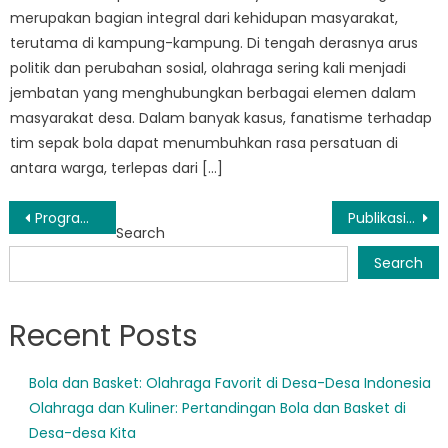
merupakan bagian integral dari kehidupan masyarakat,
terutama di kampung-kampung. Di tengah derasnya arus
politik dan perubahan sosial, olahraga sering kali menjadi
jembatan yang menghubungkan berbagai elemen dalam
masyarakat desa. Dalam banyak kasus, fanatisme terhadap
tim sepak bola dapat menumbuhkan rasa persatuan di
antara warga, terlepas dari […]
Post
Program Inovatif Dinsos Sumsel Mengubah Kehidupan di Sumatera Selatan
Publikasi Terbaru Dinsos Sumsel Soroti Kisah Sukses Pembangunan Sosial
Search
navigation
Search
Recent Posts
Bola dan Basket: Olahraga Favorit di Desa-Desa Indonesia
Olahraga dan Kuliner: Pertandingan Bola dan Basket di
Desa-desa Kita