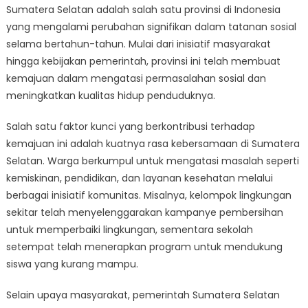
Sumatera Selatan adalah salah satu provinsi di Indonesia
Masyarakat
yang mengalami perubahan signifikan dalam tatanan sosial
Hingga
Kebijakan
selama bertahun-tahun. Mulai dari inisiatif masyarakat
Pemerintah:
hingga kebijakan pemerintah, provinsi ini telah membuat
Situasi
kemajuan dalam mengatasi permasalahan sosial dan
Sosial
meningkatkan kualitas hidup penduduknya.
di
Sumatera
Salah satu faktor kunci yang berkontribusi terhadap
Selatan
kemajuan ini adalah kuatnya rasa kebersamaan di Sumatera
Selatan. Warga berkumpul untuk mengatasi masalah seperti
kemiskinan, pendidikan, dan layanan kesehatan melalui
berbagai inisiatif komunitas. Misalnya, kelompok lingkungan
sekitar telah menyelenggarakan kampanye pembersihan
untuk memperbaiki lingkungan, sementara sekolah
setempat telah menerapkan program untuk mendukung
siswa yang kurang mampu.
Selain upaya masyarakat, pemerintah Sumatera Selatan