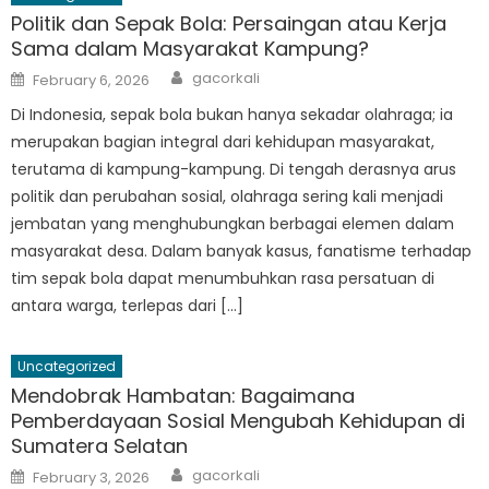
Politik dan Sepak Bola: Persaingan atau Kerja
Sama dalam Masyarakat Kampung?
Author
Posted
gacorkali
February 6, 2026
on
Di Indonesia, sepak bola bukan hanya sekadar olahraga; ia
merupakan bagian integral dari kehidupan masyarakat,
terutama di kampung-kampung. Di tengah derasnya arus
politik dan perubahan sosial, olahraga sering kali menjadi
jembatan yang menghubungkan berbagai elemen dalam
masyarakat desa. Dalam banyak kasus, fanatisme terhadap
tim sepak bola dapat menumbuhkan rasa persatuan di
antara warga, terlepas dari […]
Uncategorized
Mendobrak Hambatan: Bagaimana
Pemberdayaan Sosial Mengubah Kehidupan di
Sumatera Selatan
Author
Posted
gacorkali
February 3, 2026
on