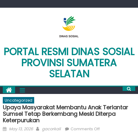
Skip
to
content
PORTAL RESMI DINAS SOSIAL
PROVINSI SUMATERA
SELATAN
Uncategorized
Upaya Masyarakat Membantu Anak Terlantar
Sumsel Tetap Berkembang Meski Diterpa
Keterpurukan
Posted
Author
on
May 13, 2026
gacorkali
Comments Off
on
Upaya