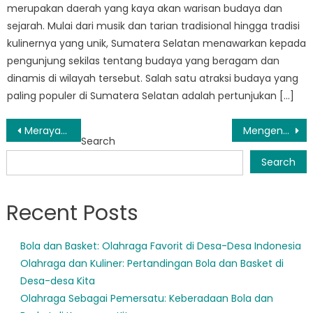
merupakan daerah yang kaya akan warisan budaya dan
sejarah. Mulai dari musik dan tarian tradisional hingga tradisi
kulinernya yang unik, Sumatera Selatan menawarkan kepada
pengunjung sekilas tentang budaya yang beragam dan
dinamis di wilayah tersebut. Salah satu atraksi budaya yang
paling populer di Sumatera Selatan adalah pertunjukan […]
Post
Merayakan Kebijaksanaan dan Ketahanan Individu Lanjut Usia di Sumatera Selatan
Mengenal Kekayaan Sejarah PKH Sumsel
Search
navigation
Search
Recent Posts
Bola dan Basket: Olahraga Favorit di Desa-Desa Indonesia
Olahraga dan Kuliner: Pertandingan Bola dan Basket di
Desa-desa Kita
Olahraga Sebagai Pemersatu: Keberadaan Bola dan