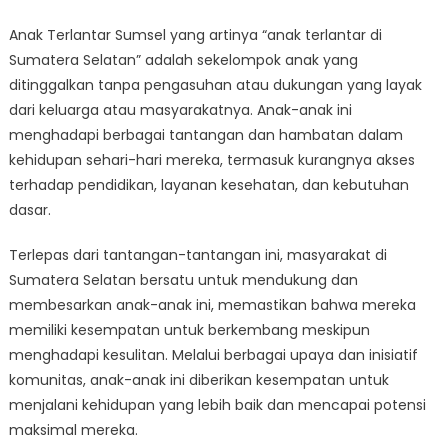
Masyarakat
Anak Terlantar Sumsel yang artinya “anak terlantar di
Membantu
Sumatera Selatan” adalah sekelompok anak yang
Anak
Terlantar
ditinggalkan tanpa pengasuhan atau dukungan yang layak
Sumsel
dari keluarga atau masyarakatnya. Anak-anak ini
Tetap
menghadapi berbagai tantangan dan hambatan dalam
Berkembang
kehidupan sehari-hari mereka, termasuk kurangnya akses
Meski
terhadap pendidikan, layanan kesehatan, dan kebutuhan
Diterpa
dasar.
Keterpurukan
Terlepas dari tantangan-tantangan ini, masyarakat di
Sumatera Selatan bersatu untuk mendukung dan
membesarkan anak-anak ini, memastikan bahwa mereka
memiliki kesempatan untuk berkembang meskipun
menghadapi kesulitan. Melalui berbagai upaya dan inisiatif
komunitas, anak-anak ini diberikan kesempatan untuk
menjalani kehidupan yang lebih baik dan mencapai potensi
maksimal mereka.