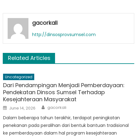
gacorkali
http://dinsosprovsumsel.com
Related Articles
Uncategorized
Dari Pendampingan Menjadi Pemberdayaan:
Pendekatan Dinsos Sumsel Terhadap
Kesejahteraan Masyarakat
Author
Posted
gacorkali
June 14, 2026
on
Dalam beberapa tahun terakhir, terdapat peningkatan
penekanan pada peralihan dari bentuk bantuan tradisional
ke pemberdayaan dalam hal program kesejahteraan