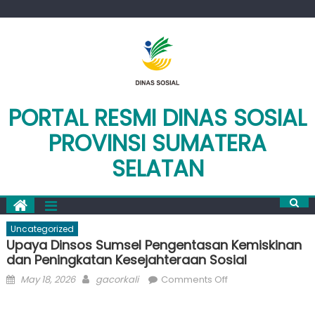
Skip
to
content
PORTAL RESMI DINAS SOSIAL
PROVINSI SUMATERA
SELATAN
Uncategorized
Upaya Dinsos Sumsel Pengentasan Kemiskinan
dan Peningkatan Kesejahteraan Sosial
Posted
Author
on
May 18, 2026
gacorkali
Comments Off
on
Upaya
Dinsos