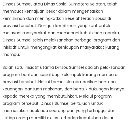
Dinsos Sumsel, atau Dinas Sosial Sumatera Selatan, telah
Sumsel
membuat kemajuan besar dalam mengentaskan
Pengentasan
Kemiskinan
kemiskinan dan meningkatkan kesejahteraan sosial di
dan
provinsi tersebut. Dengan komitmen yang kuat untuk
Peningkatan
melayani masyarakat dan memenuhi kebutuhan mereka,
Kesejahteraan
Dinsos Sumsel telah melaksanakan berbagai program dan
Sosial
inisiatif untuk mengangkat kehidupan masyarakat kurang
mampu.
Salah satu inisiatif utama Dinsos Sumsel adalah pelaksanaan
program bantuan sosial bagi kelompok kurang mampu di
provinsi tersebut. Hal ini termasuk memberikan bantuan
keuangan, bantuan makanan, dan bentuk dukungan lainnya
kepada mereka yang membutuhkan. Melalui program-
program tersebut, Dinsos Sumsel bertujuan untuk
memastikan tidak ada seorang pun yang tertinggal dan
setiap orang memiliki akses terhadap kebutuhan dasar.