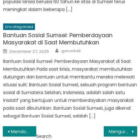
populasi lansia berusia 60 tahun ke atas di Sumsel terus
meningkat dalam beberapa […]
Uncategorized
Bantuan Sosial Sumsel: Pemberdayaan
Masyarakat di Saat Membutuhkan
Author
Posted
gacorkali
December 27, 2025
on
Bantuan Sosial Sumsel: Pemberdayaan Masyarakat di Saat
Membutuhkan Pada saat krisis, masyarakat membutuhkan
dukungan dan bantuan untuk membantu mereka melewati
situasi sulit. Bantuan Sosial Sumsel, sebuah program bantuan
sosial di Sumatera Selatan, Indonesia, adalah salah satu
inisiatif yang bertujuan untuk memberdayakan masyarakat
pada saat dibutuhkan. Bantuan Sosial Sumsel, juga dikenal
sebagai Bantuan Sosial Sumsel, adalah […]
Post
Mendobrak Hambatan: Bagaimana Data Terintegrasi Mentransformasi Kesejahteraan Sosial di Sumatera Selatan
Menguraikan Berita Sosial di Sumatera Selatan
Search