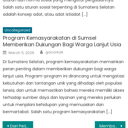
Salah satu aturan sosial terpenting di Sumatera Selatan
adalah konsep adat, atau adat istiadat […]
Uncategorized
Program Kemasyarakatan di Sumsel
Memberikan Dukungan Bagi Warga Lanjut Usia
Author
Posted
gacorkali
March 11, 2026
on
Di Sumatera Selatan, program kemasyarakatan memainkan
peran penting dalam memberikan dukungan bagi warga
lanjut usia. Program-program ini dirancang untuk mengatasi
kebutuhan dan tantangan unik yang dihadapi oleh populasi
lansia, dan untuk memastikan bahwa mereka memiliki akses
terhadap sumber daya dan layanan yang mereka perlukan
untuk menjalani kehidupan yang memuaskan dan
bermartabat. Salah satu program kemasyarakatan […]
Post
Dari Perjuangan Menuju Kesuksesan: Perjalanan Pemberdayaan Sosial di Sumatera Selatan
Membangun Masa Depan yang Lebih Cerah bagi Masyarakat Kurang Mampu: Inisiatif Penanganan Fakir Miskin Sumsel di Sumatera Selatan