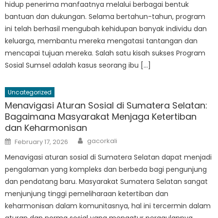
hidup penerima manfaatnya melalui berbagai bentuk
bantuan dan dukungan. Selama bertahun-tahun, program
ini telah berhasil mengubah kehidupan banyak individu dan
keluarga, membantu mereka mengatasi tantangan dan
mencapai tujuan mereka. Salah satu kisah sukses Program
Sosial Sumsel adalah kasus seorang ibu […]
Uncategorized
Menavigasi Aturan Sosial di Sumatera Selatan:
Bagaimana Masyarakat Menjaga Ketertiban
dan Keharmonisan
Author
Posted
gacorkali
February 17, 2026
on
Menavigasi aturan sosial di Sumatera Selatan dapat menjadi
pengalaman yang kompleks dan berbeda bagi pengunjung
dan pendatang baru. Masyarakat Sumatera Selatan sangat
menjunjung tinggi pemeliharaan ketertiban dan
keharmonisan dalam komunitasnya, hal ini tercermin dalam
aturan dan norma sosial yang mengatur pergaulannya.