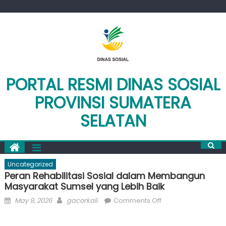
Skip
to
content
PORTAL RESMI DINAS SOSIAL
PROVINSI SUMATERA
SELATAN
Uncategorized
Peran Rehabilitasi Sosial dalam Membangun
Masyarakat Sumsel yang Lebih Baik
Posted
Author
on
May 9, 2026
gacorkali
Comments Off
on
Peran
Rehabilitasi