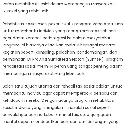
Peran Rehabilitasi Sosial dalam Membangun Masyarakat
Sosial
Sumsel yang Lebih Baik
dalam
Membangun
Rehabilitasi sosial merupakan suatu program yang bertujuan
Masyarakat
untuk membantu individu yang mengalami masalah sosial
Sumsel
yang
agar dapat kembali berintegrasi ke dalam masyarakat.
Lebih
Program ini biasanya dilakukan melalui berbagai macam
Baik
kegiatan seperti konseling, pelatihan, pendampingan, dan
pembinaan. Di Provinsi Sumatera Selatan (Sumsel), program
rehabilitasi sosial memiliki peran yang sangat penting dalam
membangun masyarakat yang lebih baik.
Salah satu tujuan utama dari rehabilitasi sosial adalah untuk
membantu individu agar dapat memperbaiki perilaku dan
kehidupan mereka. Dengan adanya program rehabilitasi
sosial, individu yang mengalami masalah sosial seperti
penyalahgunaan narkoba, kriminalitas, atau gangguan
mental dapat mendapatkan bantuan dan dukungan yang