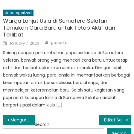
Uncategorized
Warga Lanjut Usia di Sumatera Selatan
Temukan Cara Baru untuk Tetap Aktif dan
Terlibat
Author
Posted
gacorkali
January 7, 2026
on
Seiring dengan pertumbuhan populasi lansia di Sumatera
Selatan, banyak orang yang mencari cara baru untuk tetap
aktif dan terlibat dalam komunitas mereka. Dengan lebih
banyak waktu luang, para lansia ini memanfaatkan berbagai
kesempatan untuk bersosialisasi, berolahraga, dan
mempelajari keterampilan baru. Salah satu kegiatan yang
populer di kalangan lansia di Sumatera Selatan adalah
berpartisipasi dalam klub […]
Post
Menguraikan Berita Sosial di Sumatera Selatan
Etiket Sosial dan Adat Istiadat di Sumatera Selatan: Panduan Bagi Pengunjung
Search
navigation
Search