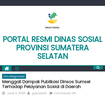
Skip
to
content
PORTAL RESMI DINAS SOSIAL
PROVINSI SUMATERA
SELATAN
Uncategorized
Menggali Dampak Publikasi Dinsos Sumsel
Terhadap Pelayanan Sosial di Daerah
Posted
Author
on
June 11, 2026
gacorkali
Comments Off
on
Menggali
Dampak