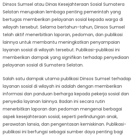
Dinsos Sumsel atau Dinas Kesejahteraan Sosial Sumatera
Publikasi
Selatan merupakan lembaga penting pemerintah yang
Dinsos
Sumsel
bertugas memberikan pelayanan sosial kepada warga di
Terhadap
wilayah tersebut. Selama bertahun-tahun, Dinsos Sumsel
Pelayanan
telah aktif menerbitkan laporan, pedoman, dan publikasi
Sosial
lainnya untuk membantu meningkatkan penyampaian
di
layanan sosial di wilayah tersebut. Publikasi-publikasi ini
Daerah
memberikan dampak yang signifikan terhadap penyediaan
pelayanan sosial di Sumatera Selatan.
Salah satu dampak utama publikasi Dinsos Sumsel terhadap
layanan sosial di wilayah ini adalah dengan memberikan
informasi dan panduan berharga kepada pekerja sosial dan
penyedia layanan lainnya. Badan ini secara rutin
menerbitkan laporan dan pedoman mengenai berbagai
aspek kesejahteraan sosial, seperti perlindungan anak,
perawatan lansia, dan pengentasan kemiskinan. Publikasi-
publikasi ini berfungsi sebagai sumber daya penting bagi