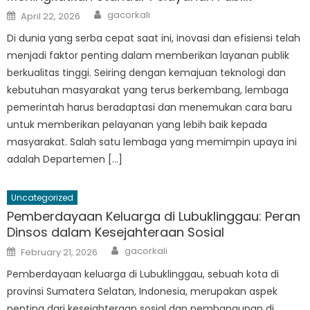
Author
Posted
gacorkali
April 22, 2026
on
Di dunia yang serba cepat saat ini, inovasi dan efisiensi telah
menjadi faktor penting dalam memberikan layanan publik
berkualitas tinggi. Seiring dengan kemajuan teknologi dan
kebutuhan masyarakat yang terus berkembang, lembaga
pemerintah harus beradaptasi dan menemukan cara baru
untuk memberikan pelayanan yang lebih baik kepada
masyarakat. Salah satu lembaga yang memimpin upaya ini
adalah Departemen […]
Uncategorized
Pemberdayaan Keluarga di Lubuklinggau: Peran
Dinsos dalam Kesejahteraan Sosial
Author
Posted
gacorkali
February 21, 2026
on
Pemberdayaan keluarga di Lubuklinggau, sebuah kota di
provinsi Sumatera Selatan, Indonesia, merupakan aspek
penting dari kesejahteraan sosial dan pembangunan di