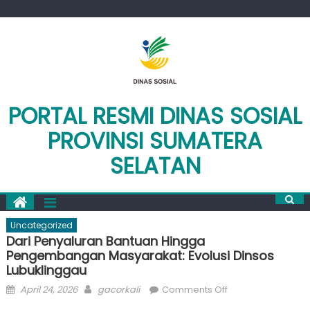
Skip
to
content
PORTAL RESMI DINAS SOSIAL
PROVINSI SUMATERA
SELATAN
Uncategorized
Dari Penyaluran Bantuan Hingga
Pengembangan Masyarakat: Evolusi Dinsos
Lubuklinggau
Posted
Author
on
April 24, 2026
gacorkali
Comments Off
on
Dari