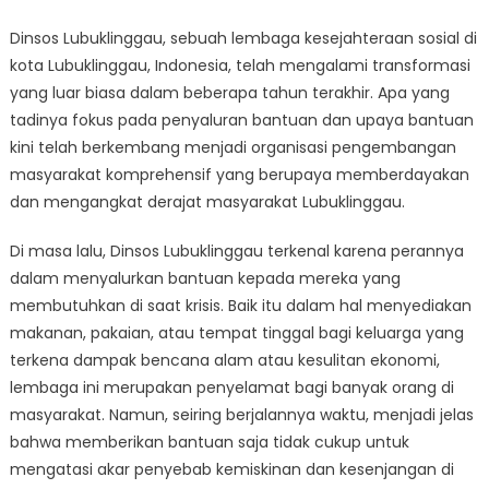
Penyaluran
Dinsos Lubuklinggau, sebuah lembaga kesejahteraan sosial di
Bantuan
kota Lubuklinggau, Indonesia, telah mengalami transformasi
Hingga
Pengembangan
yang luar biasa dalam beberapa tahun terakhir. Apa yang
Masyarakat:
tadinya fokus pada penyaluran bantuan dan upaya bantuan
Evolusi
kini telah berkembang menjadi organisasi pengembangan
Dinsos
masyarakat komprehensif yang berupaya memberdayakan
Lubuklinggau
dan mengangkat derajat masyarakat Lubuklinggau.
Di masa lalu, Dinsos Lubuklinggau terkenal karena perannya
dalam menyalurkan bantuan kepada mereka yang
membutuhkan di saat krisis. Baik itu dalam hal menyediakan
makanan, pakaian, atau tempat tinggal bagi keluarga yang
terkena dampak bencana alam atau kesulitan ekonomi,
lembaga ini merupakan penyelamat bagi banyak orang di
masyarakat. Namun, seiring berjalannya waktu, menjadi jelas
bahwa memberikan bantuan saja tidak cukup untuk
mengatasi akar penyebab kemiskinan dan kesenjangan di