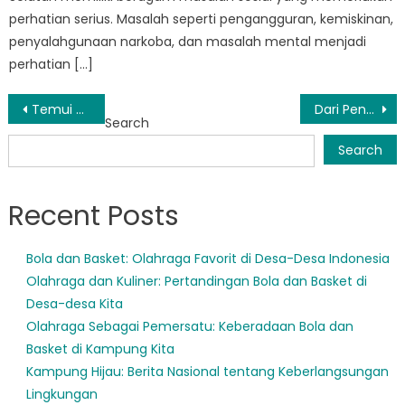
perhatian serius. Masalah seperti pengangguran, kemiskinan,
penyalahgunaan narkoba, dan masalah mental menjadi
perhatian […]
Post
Temui Tim: Individu Berdedikasi di Balik Kesuksesan Dinsos Palembang
Dari Pendampingan Menjadi Pemberdayaan: Pendekatan Holistik Dinsos Sumsel Terhadap Kesejahteraan Sosial
Search
navigation
Search
Recent Posts
Bola dan Basket: Olahraga Favorit di Desa-Desa Indonesia
Olahraga dan Kuliner: Pertandingan Bola dan Basket di
Desa-desa Kita
Olahraga Sebagai Pemersatu: Keberadaan Bola dan
Basket di Kampung Kita
Kampung Hijau: Berita Nasional tentang Keberlangsungan
Lingkungan