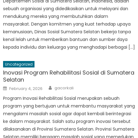
Departemen Sosial di Sumatera Selatan, Indonesia, adalah
sebuah organisasi yang didedikasikan untuk melayani dan
mendukung mereka yang membutuhkan dalam
masyarakat. Dengan komitmen yang kuat terhadap upaya
kemanusiaan, Dinas Sosial Sumatera Selatan bekerja tanpa
kenal lelah untuk memberikan bantuan dan sumber daya
kepada individu dan keluarga yang menghadapi berbagai […]
Uncategorized
Inovasi Program Rehabilitasi Sosial di Sumatera
Selatan
Author
Posted
gacorkali
February 4, 2026
on
Program Inovasi Rehabilitasi Sosial merupakan sebuah
program yang bertujuan untuk membantu masyarakat yang
mengalami masalah sosial agar dapat kembali berintegrasi
ke dalam masyarakat. Salah satu program inovasi tersebut
dilaksanakan di Provinsi Sumatera Selatan. Provinsi Sumatera
Selatan memiliki beragam masalah sosial yang memerlukan