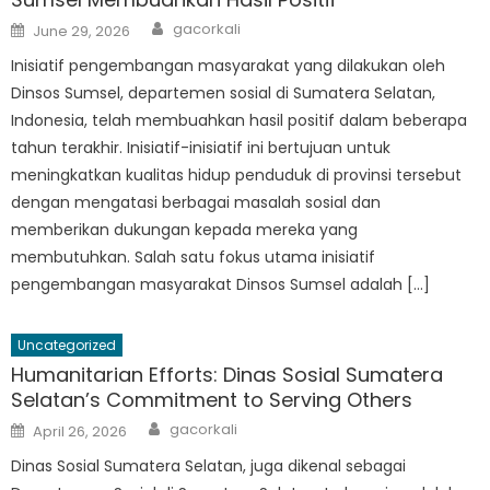
Author
Posted
gacorkali
June 29, 2026
on
Inisiatif pengembangan masyarakat yang dilakukan oleh
Dinsos Sumsel, departemen sosial di Sumatera Selatan,
Indonesia, telah membuahkan hasil positif dalam beberapa
tahun terakhir. Inisiatif-inisiatif ini bertujuan untuk
meningkatkan kualitas hidup penduduk di provinsi tersebut
dengan mengatasi berbagai masalah sosial dan
memberikan dukungan kepada mereka yang
membutuhkan. Salah satu fokus utama inisiatif
pengembangan masyarakat Dinsos Sumsel adalah […]
Uncategorized
Humanitarian Efforts: Dinas Sosial Sumatera
Selatan’s Commitment to Serving Others
Author
Posted
gacorkali
April 26, 2026
on
Dinas Sosial Sumatera Selatan, juga dikenal sebagai