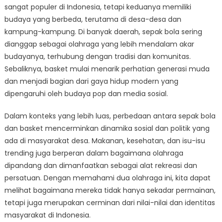
sangat populer di Indonesia, tetapi keduanya memiliki
dan
budaya yang berbeda, terutama di desa-desa dan
Basket:
Perbedaan
kampung-kampung. Di banyak daerah, sepak bola sering
Budaya
dianggap sebagai olahraga yang lebih mendalam akar
Olahraga
budayanya, terhubung dengan tradisi dan komunitas.
di
Sebaliknya, basket mulai menarik perhatian generasi muda
Desa-
dan menjadi bagian dari gaya hidup modern yang
desa
dipengaruhi oleh budaya pop dan media sosial.
Indonesia
Dalam konteks yang lebih luas, perbedaan antara sepak bola
dan basket mencerminkan dinamika sosial dan politik yang
ada di masyarakat desa. Makanan, kesehatan, dan isu-isu
trending juga berperan dalam bagaimana olahraga
dipandang dan dimanfaatkan sebagai alat rekreasi dan
persatuan. Dengan memahami dua olahraga ini, kita dapat
melihat bagaimana mereka tidak hanya sekadar permainan,
tetapi juga merupakan cerminan dari nilai-nilai dan identitas
masyarakat di Indonesia.