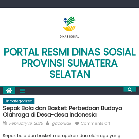
Skip
to
content
PORTAL RESMI DINAS SOSIAL
PROVINSI SUMATERA
SELATAN
Uncategorized
Sepak Bola dan Basket: Perbedaan Budaya
Olahraga di Desa-desa Indonesia
Posted
Author
on
February 18, 2026
gacorkali
Comments Off
on
Sepak
Sepak bola dan basket merupakan dua olahraga yang
Bola