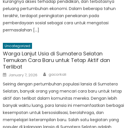
kurangnya akses terhadap pendidikan, dan terbatasnya
peluang pertumbuhan ekonomi. Dalam beberapa tahun
terakhir, terdapat peningkatan penekanan pada
pemberdayaan sosial sebagai cara untuk mengatasi
permasalahan […]
Uncategorized
Warga Lanjut Usia di Sumatera Selatan
Temukan Cara Baru untuk Tetap Aktif dan
Terlibat
Author
Posted
gacorkali
January 7, 2026
on
Seiring dengan pertumbuhan populasi lansia di Sumatera
Selatan, banyak orang yang mencari cara baru untuk tetap
aktif dan terlibat dalam komunitas mereka. Dengan lebih
banyak waktu luang, para lansia ini memanfaatkan berbagai
kesempatan untuk bersosialisasi, berolahraga, dan
mempelajari keterampilan baru. Salah satu kegiatan yang
populer di kalangan lansia di Sumatera Selatan adalah